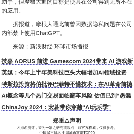
助手，但摩根大通的目标是使其在公司得到无所不在
的应用。
据报道，摩根大通此前曾因数据隐私问题在公司
内部禁止使用ChatGPT。
来源：新浪财经 环球市场播报
技嘉 AORUS 前进 Gamescom 2024带来 AI 游戏新
体验
英媒：今年上半年美科技巨头大幅增加AI领域投资
特斯拉投资格伯批评巴菲特不懂技术：在AI革命前抛
售苹果是个错误
AI概念等几个热门交易面临翻车风险 估值已到“愚蠢
水平”
ChinaJoy 2024：宏碁带你穿越“AI玩乐季”
郑重⚠️声明
凡排名测评，皆为一家之研究或观点，非官方权威，仅供参考。
中国城市排名
中国城市富豪TOP20