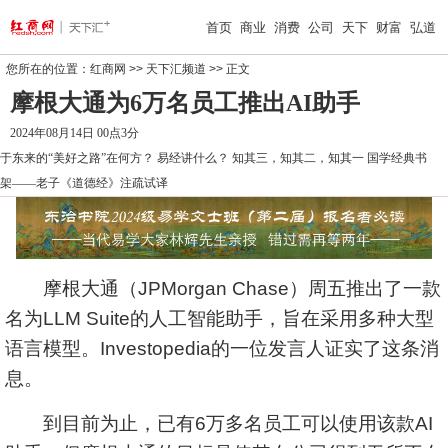
首页
商业
消费
公司
天下
财富
弘道
您所在的位置：
红商网
>>
天下汇频道
>> 正文
摩根大通为6万名员工推出AI助手
2024年08月14日 00点3分
于东来的“美好之路”在何方？
易经讲什么？
知其三，知其二，知其一
国学经典书
架——老子《道德经》注疏试译
摩根大通
（JPMorgan Chase）周五推出了一款
名为LLM Suite的人工智能助手，旨在采用多种大型
语言模型。Investopedia的一位发言人证实了这条消
息。
到目前为止，已有6万多名员工可以使用该款AI