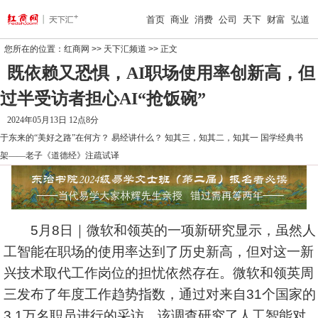
首页
商业
消费
公司
天下
财富
弘道
您所在的位置：
红商网
>>
天下汇频道
>> 正文
既依赖又恐惧，AI职场使用率创新高，但
过半受访者担心AI“抢饭碗”
2024年05月13日 12点8分
于东来的“美好之路”在何方？
易经讲什么？
知其三，知其二，知其一
国学经典书
架——老子《道德经》注疏试译
5月8日｜微软和领英的一项新研究显示，虽然人
工智能在职场的使用率达到了历史新高，但对这一新
兴技术取代工作岗位的担忧依然存在。微软和领英周
三发布了年度工作趋势指数，通过对来自31个国家的
3.1万名职员进行的采访，该调查研究了人工智能对