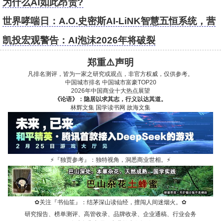
为什么AI如此昂贵?
世界哮喘日：A.O.史密斯AI-LiNK智慧五恒系统，营
造健康呼吸环境
凯投宏观警告：AI泡沫2026年将破裂
郑重⚠️声明
凡排名测评，皆为一家之研究或观点，非官方权威，仅供参考。
中国城市排名
中国城市富豪TOP20
2026年中国商业十大热点展望
《论语》：隐居以求其志，行义以达其道。
林辉文集
国学读书网
故海文集
⚡
『独贾参考』：独特视角，洞悉商业世相。
⚡
✿
关注『书仙笙』：结茅深山读仙经，擅闯人间迷烟火。
✿
研究报告、榜单测评、高管收录、品牌收录、企业通稿、行业会务