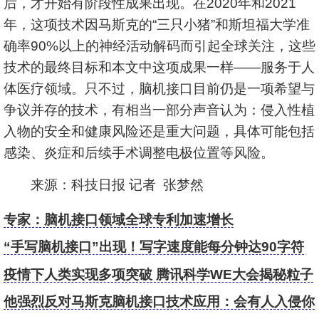
后，才开始有阶段性成果出现。在2020年和2021
年，这项技术因马斯克的“三只小猪”和斯坦福大学准
确率90%以上的神经活动解码而引起全球关注，这些
技术的最终目标和本文中这项成果一样——服务于人
体医疗领域。只不过，脑机接口目前仍是一项希望与
争议并存的技术，有相当一部分声音认为：侵入性植
入物的安全和健康风险还是重大问题，具体可能包括
感染、炎症和后续手术调整电极位置等风险。
来源：科技日报 记者 张梦然
专家：脑机接口领域全球专利加速增长
“手写脑机接口”出现！写字速度能每分钟达90字符
疫情下人类实现多项突破 腾讯科学WE大会揭秘粒子
物理、器官复刻和脑机接口等最新发现
他强烈反对马斯克脑机接口技术应用：会有人入侵你