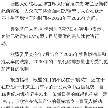
德国大众核心品牌首席执行官拉尔夫·布兰德斯特
此前宣布，大众汽车将全面向EV转型，大众在欧洲
停止生产燃油车的时间在2033年至2035年之间。
奔驰掌门人奥拉·卡列尼乌斯7日在演讲中表示，
奔驰已确定向EV转型，目前要做的是加速付诸行
动。
欧盟委员会今年7月出台了2035年禁售燃油车和
混动车的法案。2030年的二氧化碳排放量也将受到更
加严格的限制。
报道指出，欧盟的目的不仅在于“脱碳”，还在于
在EV这一未来主力车型的开发竞争中占据优势。自
19世纪内燃机诞生以来，虽然日美的崛起也构成一定
冲击，但欧洲在汽车产业的领先地位一直无人撼动。