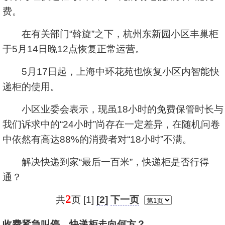
费。
在有关部门“斡旋”之下，杭州东新园小区丰巢柜
于5月14日晚12点恢复正常运营。
5月17日起，上海中环花苑也恢复小区内智能快
递柜的使用。
小区业委会表示，现虽18小时的免费保管时长与
我们诉求中的“24小时”尚存在一定差异，在随机问卷
中依然有高达88%的消费者对“18小时”不满。
解决快递到家“最后一百米”，快递柜是否行得
通？
2
共
页 [1]
[2]
下一页
收费紧急叫停，快递柜走向何方？