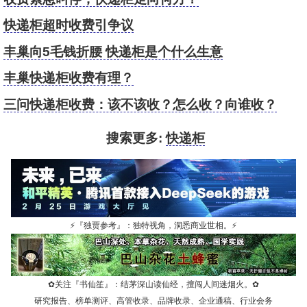
快递柜超时收费引争议
丰巢向5毛钱折腰 快递柜是个什么生意
丰巢快递柜收费有理？
三问快递柜收费：该不该收？怎么收？向谁收？
搜索更多:
快递柜
⚡
『独贾参考』：独特视角，洞悉商业世相。
⚡
✿
关注『书仙笙』：结茅深山读仙经，擅闯人间迷烟火。
✿
研究报告、榜单测评、高管收录、品牌收录、企业通稿、行业会务