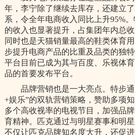
年，李宁除了继续去库存，还建立了
系，令全年电商收入同比上升95%
的收入也显著提升，占集团年内总收
同时也是天猫销量最高的鞋类体育用品
步提升电商产品的比重及品类的独特
平台目前已成为其与百度、乐视体育
品的首要发布平台。
品牌营销也是一大亮点。特步通过
+娱乐”的双轨营销策略，赞助多项
多个高收视率的电视节目，加强品牌
育精神。匹克通过与明星赛事和明星
不仅让匹克品牌知名度大升，还促进