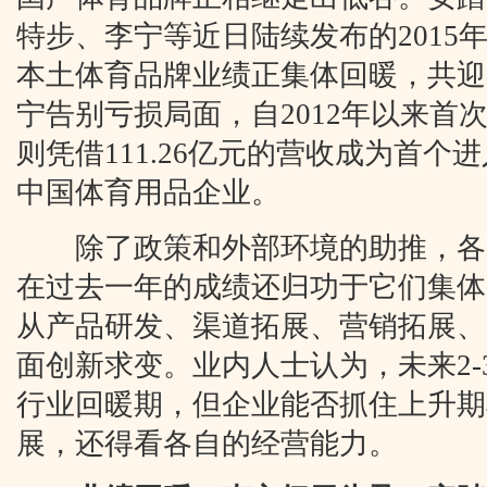
特步、李宁等近日陆续发布的2015
本土体育品牌业绩正集体回暖，共迎
宁告别亏损局面，自2012年以来首
则凭借111.26亿元的营收成为首个
中国体育用品企业。
除了政策和外部环境的助推，各
在过去一年的成绩还归功于它们集体
从产品研发、渠道拓展、营销拓展、
面创新求变。业内人士认为，未来2-
行业回暖期，但企业能否抓住上升期
展，还得看各自的经营能力。