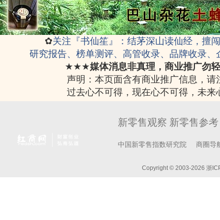
✿
关注『书仙笙』：结茅深山读仙经，擅
研究报告、榜单测评、高管收录、品牌收录、
★★★
媒体消息非真理，商业推广勿
声明：本页面含有商业推广信息，请
过去心不可得，现在心不可得，未来
新零售观察 新零售参考
中国新零售指数研究院
商圈导
Copyright © 2003-
2026 浙I