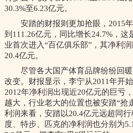
30.3%至6.23亿元。
安踏的财报则更加抢眼，2015
到111.26亿元，同比增长24.7%
业首次进入“百亿俱乐部”，其净利润
20.4亿元。
尽管各大国产体育品牌纷纷回暖，
改变。财报显示，李宁从2011年开
2012年净利润出现近20亿元的巨亏
越大，行业老大的位置也被安踏“抢走”
利润来看，安踏以20.4亿元远超同行
度、特步、匹克的净利润也分别为5.18