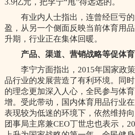
3.9亿元，把李宁“甩”得远远的。
有业内人士指出，连曾经巨亏的
盈，从另一个侧面反映当前体育用品
升期，行业正在集体回暖。
产品、渠道、营销战略等促体育
李宁方面指出，2015年国家政
品行业的发展营造了有利环境。同时
的理念更加深入人心，全民参与体育
增。受此带动，国内体育用品行业在
表现较为低迷的环境下，依然维持向
团事局主席兼CEO丁世忠也表示，20
上升为国家战略的第一年，全民健身