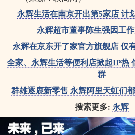
永辉生活在南京开出第5家店 计划
永辉超市董事陈生强因工作
永辉在京东开了家官方旗舰店 仅有不
全家、永辉生活等便利店掀起IP热
群
群雄逐鹿新零售 永辉阿里天虹们
搜索更多:
永辉