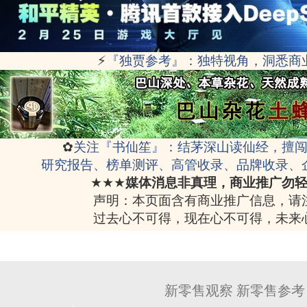
⚡
『独贾参考』：独特视角，洞悉商
✿
关注『书仙笙』：结茅深山读仙经，擅
研究报告、榜单测评、高管收录、品牌收录、
★★★
媒体消息非真理，商业推广勿
声明：本页面含有商业推广信息，请
过去心不可得，现在心不可得，未来
新零售观察 新零售参考