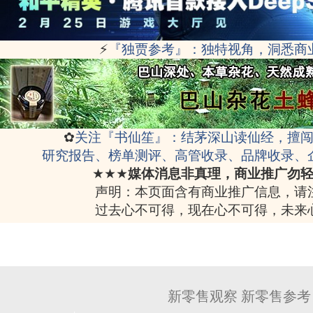
⚡
『独贾参考』：独特视角，洞悉商
✿
关注『书仙笙』：结茅深山读仙经，擅
研究报告、榜单测评、高管收录、品牌收录、
★★★
媒体消息非真理，商业推广勿
声明：本页面含有商业推广信息，请
过去心不可得，现在心不可得，未来
新零售观察 新零售参考