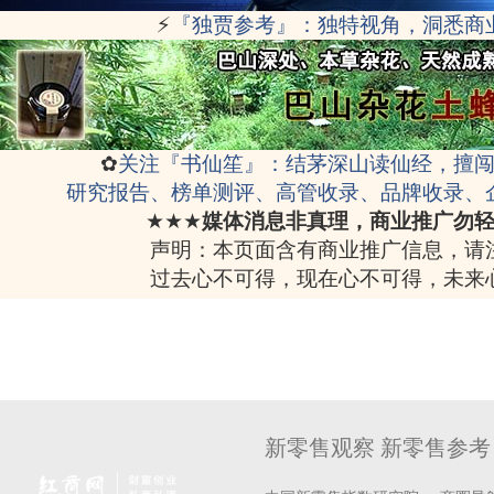
⚡
『独贾参考』：独特视角，洞悉商
✿
关注『书仙笙』：结茅深山读仙经，擅
研究报告、榜单测评、高管收录、品牌收录、
★★★
媒体消息非真理，商业推广勿
声明：本页面含有商业推广信息，请
过去心不可得，现在心不可得，未来
新零售观察 新零售参考